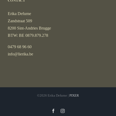
CONTACT
Erika Defurne
Zandstraat 509
8200 Sint-Andries Brugge
BTW: BE 0879.879.278
0479 68 96 60
info@lierika.be
©2026 Erika Defurne |
PIXER
Facebook
Instagram